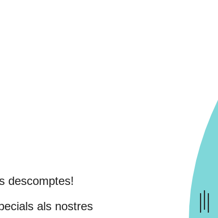
lts descomptes!
ecials als nostres