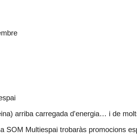
tembre
espai
 feina) arriba carregada d'energia… i de mo
 a SOM Multiespai trobaràs promocions esp