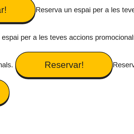
r!
Reserva un espai per a les tev
espai per a les teves accions promociona
Reservar!
nals.
Reserv