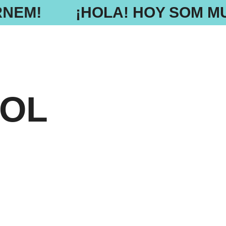
RNEM!
¡HOLA! HOY SOM MU
OOL