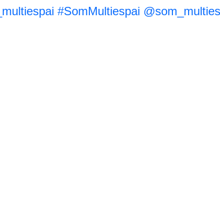
ultiespai
#SomMultiespai
@som_multies