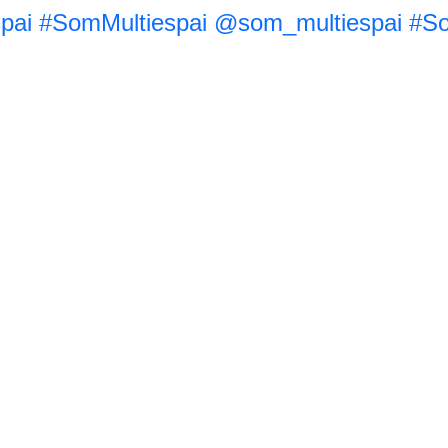
pai
#SomMultiespai
@som_multiespai
#So