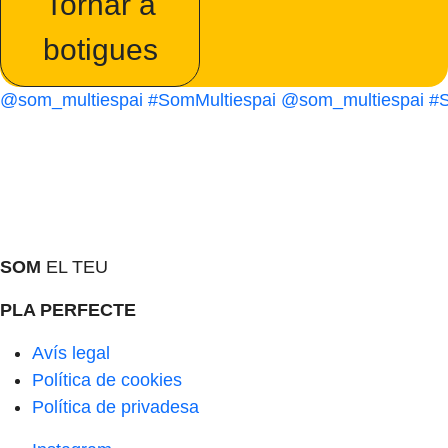
Tornar a
botigues
@som_multiespai
#SomMultiespai
@som_multiespai
#S
SOM
EL TEU
PLA PERFECTE
Avís legal
Política de cookies
Política de privadesa