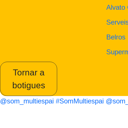
Alvato
Servei
Belros
Super
Tornar a
botigues
@som_multiespai
#SomMultiespai
@som_m