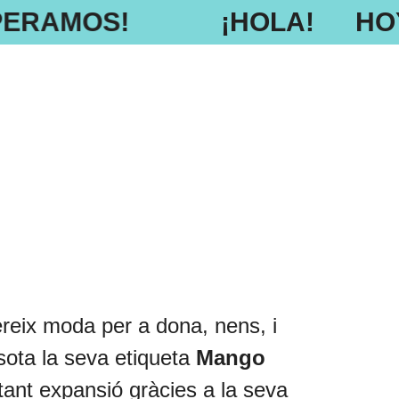
SPERAMOS!
¡HOLA!
HOY
ereix moda per a dona, nens, i
sota la seva etiqueta
Mango
ant expansió gràcies a la seva