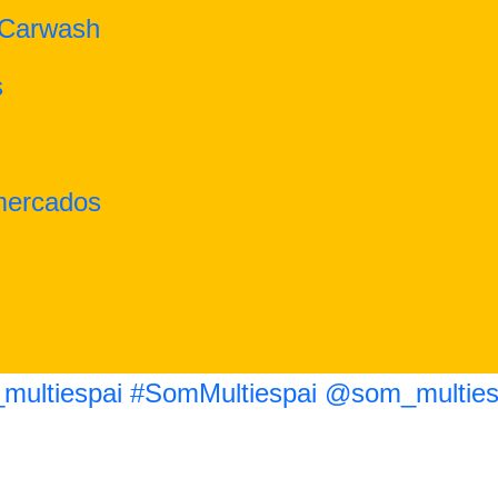
 Carwash
s
mercados
ultiespai
#SomMultiespai
@som_multies