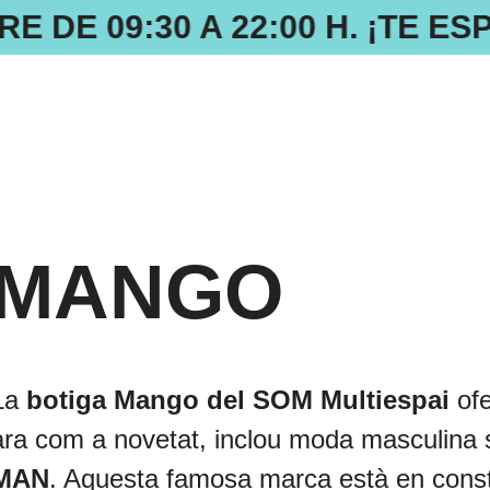
 DE 09:30 A 22:00 H. ¡TE E
MANGO
La
botiga Mango del SOM Multiespai
of
ara com a novetat, inclou moda masculina 
MAN
. Aquesta famosa marca està en const