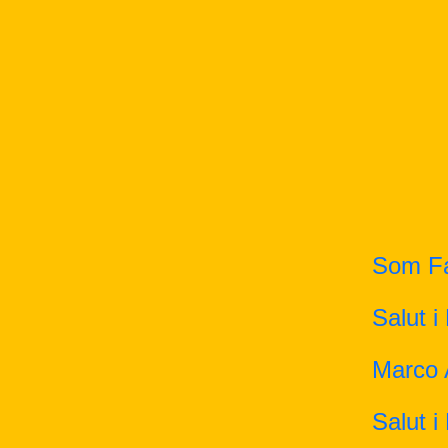
Som F
Salut i
Marco 
Salut i