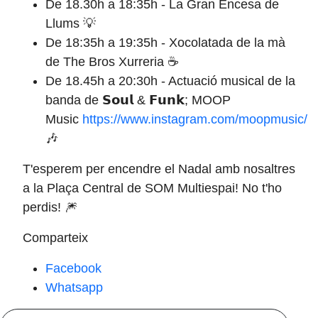
De 18.30h a 18:35h - La Gran Encesa de
Llums 💡
De 18:35h a 19:35h - Xocolatada de la mà
de The Bros Xurreria ☕
De 18.45h a 20:30h - Actuació musical de la
banda de 𝗦𝗼𝘂𝗹 & 𝗙𝘂𝗻𝗸; MOOP
Music
https://www.instagram.com/moopmusic/
🎶
T'esperem per encendre el Nadal amb nosaltres
a la Plaça Central de SOM Multiespai! No t'ho
perdis! 🎆
Comparteix
Facebook
Whatsapp