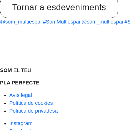
Tornar a esdeveniments
@som_multiespai
#SomMultiespai
@som_multiespai
#S
SOM
EL TEU
PLA PERFECTE
Avís legal
Política de cookies
Política de privadesa
Instagram