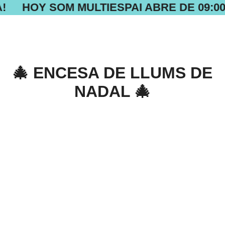
!
HOY SOM MULTIESPAI ABRE DE 09:00 
🎄 ENCESA DE LLUMS DE
NADAL 🎄