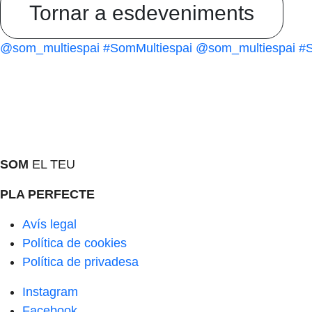
Tornar a esdeveniments
@som_multiespai
#SomMultiespai
@som_multiespai
#S
SOM
EL TEU
PLA PERFECTE
Avís legal
Política de cookies
Política de privadesa
Instagram
Facebook