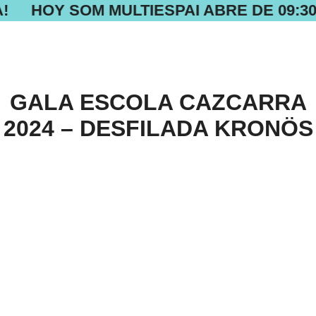
!
HOY SOM MULTIESPAI ABRE DE 09:30 
GALA ESCOLA CAZCARRA
2024 – DESFILADA KRONÖS