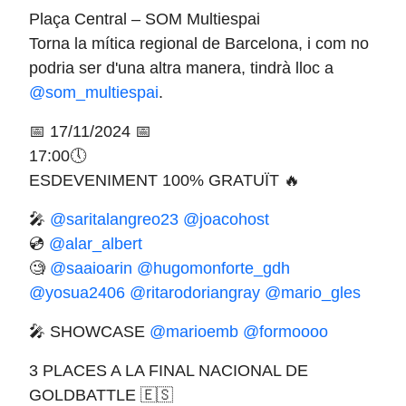
Plaça Central – SOM Multiespai
Torna la mítica regional de Barcelona, i com no
podria ser d'una altra manera, tindrà lloc a
@som_multiespai
.
📅 17/11/2024 📅
17:00🕔
ESDEVENIMENT 100% GRATUÏT 🔥
🎤
@saritalangreo23
@joacohost
💿
@alar_albert
🧐
@saaioarin
@hugomonforte_gdh
@yosua2406
@ritarodoriangray
@mario_gles
🎤 SHOWCASE
@marioemb
@formoooo
3 PLACES A LA FINAL NACIONAL DE
GOLDBATTLE 🇪🇸