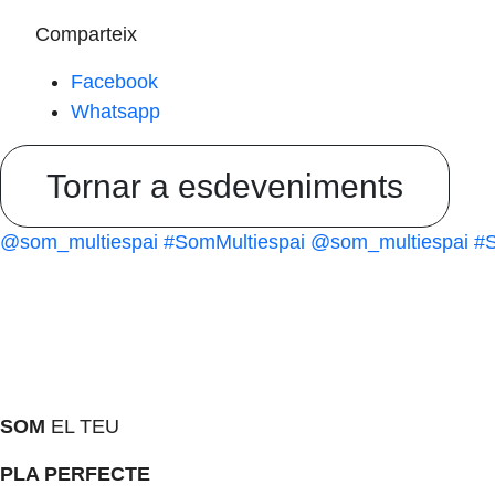
Comparteix
Facebook
Whatsapp
Tornar a esdeveniments
@som_multiespai
#SomMultiespai
@som_multiespai
#S
SOM
EL TEU
PLA PERFECTE