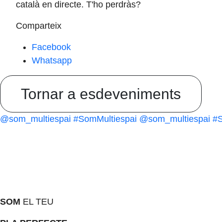
català en directe. T'ho perdràs?
Comparteix
Facebook
Whatsapp
Tornar a esdeveniments
@som_multiespai
#SomMultiespai
@som_multiespai
#S
SOM
EL TEU