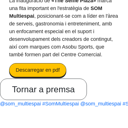
La inauguració de
«The Selfie Plaza»
marca
una fita important en l'estratègia de
SOM
Multiespai
, posicionant-se com a líder en l'àrea
de serveis, gastronomia i entreteniment, amb
un enfocament especial en el suport i
desenvolupament dels creadors de contingut,
així com marques com Asobu Sports, que
també formen part del Centre Comercial.
Descarregar en pdf
Tornar a premsa
@som_multiespai
#SomMultiespai
@som_multiespai
#S