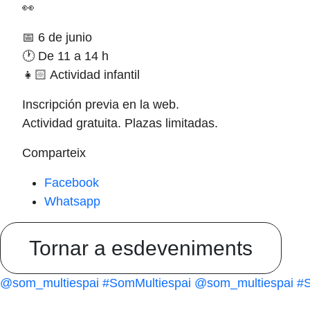
👀
📅 6 de junio
🕐 De 11 a 14 h
👧🏻 Actividad infantil
Inscripción previa en la web.
Actividad gratuita. Plazas limitadas.
Comparteix
Facebook
Whatsapp
Tornar a esdeveniments
@som_multiespai
#SomMultiespai
@som_multiespai
#S