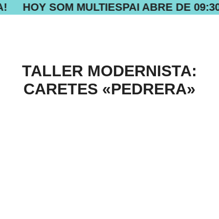
!
HOY SOM MULTIESPAI ABRE DE 09:30 
TALLER MODERNISTA:
CARETES «PEDRERA»