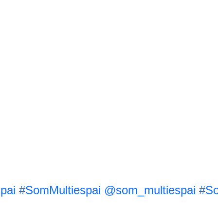
pai
#SomMultiespai
@som_multiespai
#So