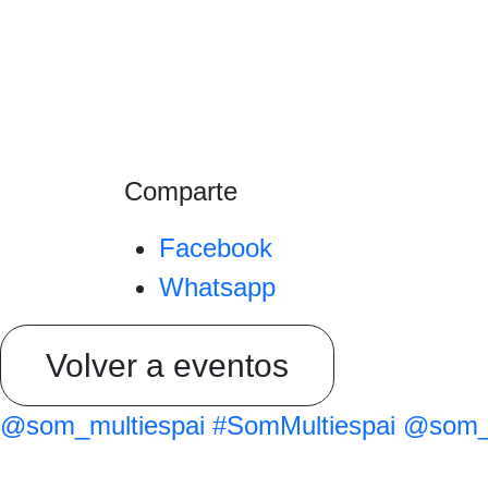
Comparte
Facebook
Whatsapp
Volver a eventos
@som_multiespai
#SomMultiespai
@som_m