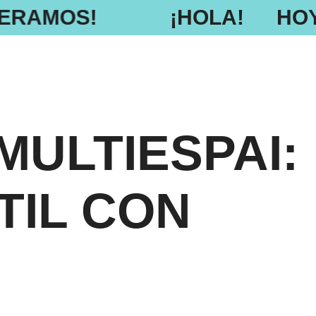
PERAMOS!
¡HOLA!
HOY 
MULTIESPAI:
TIL CON