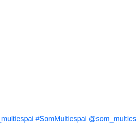
ultiespai
#SomMultiespai
@som_multies