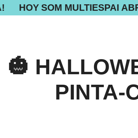
!
HOY SOM MULTIESPAI ABRE
🎃 HALLOWE
PINTA-