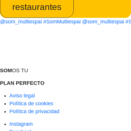
restaurantes
@som_multiespai
#SomMultiespai
@som_multiespai
#S
SOM
OS TU
PLAN PERFECTO
Aviso legal
Política de cookies
Política de privacidad
Instagram