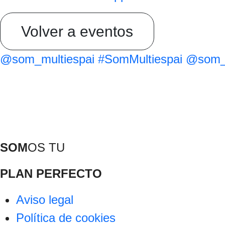
Volver a eventos
@som_multiespai
#SomMultiespai
@som_m
SOM
OS TU
PLAN PERFECTO
Aviso legal
Política de cookies