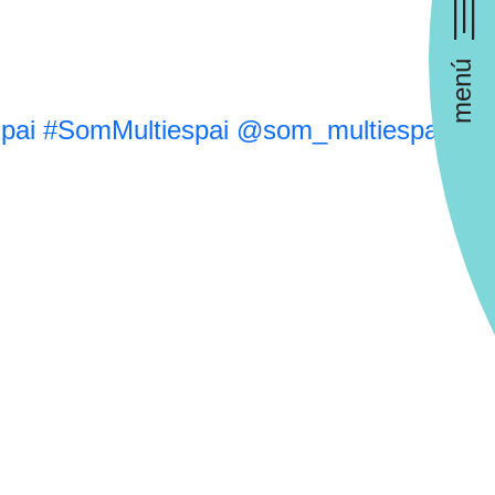
menú
pai
#SomMultiespai
@som_multiespai
#So