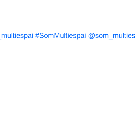
ultiespai
#SomMultiespai
@som_multies