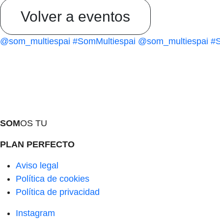
Volver a eventos
@som_multiespai
#SomMultiespai
@som_multiespai
#S
SOM
OS TU
PLAN PERFECTO
Aviso legal
Política de cookies
Política de privacidad
Instagram