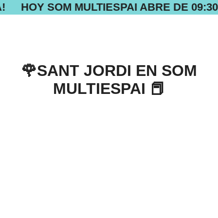
!
HOY SOM MULTIESPAI ABRE DE 09:30 
🌹SANT JORDI EN SOM
MULTIESPAI 📕