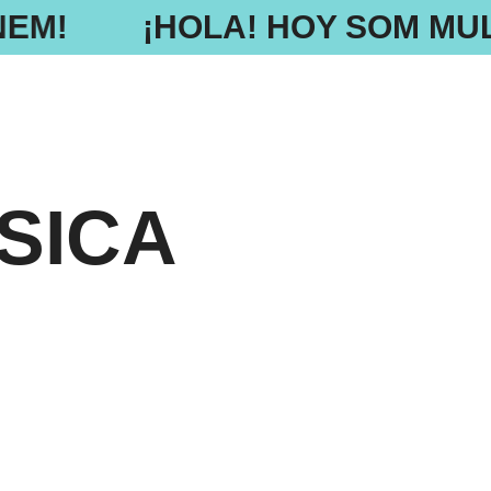
NEM!
¡HOLA! HOY SOM MUL
SICA