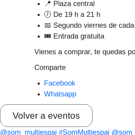
📍 Plaza central
🕖 De 19 h a 21 h
📅 Segundo viernes de cad
🎟️ Entrada gratuita
Vienes a comprar, te quedas po
Comparte
Facebook
Whatsapp
Volver a eventos
@som_multiespai
#SomMultiespai
@som_m