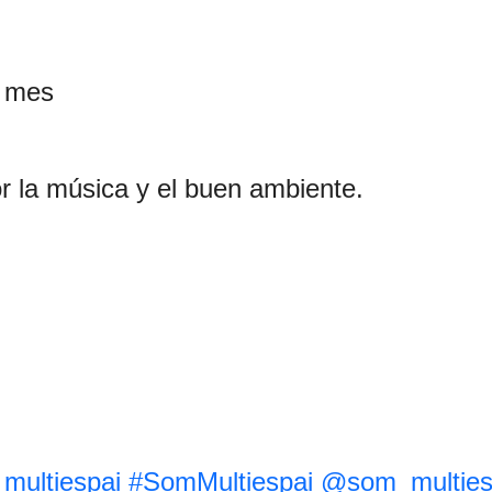
a mes
r la música y el buen ambiente.
ultiespai
#SomMultiespai
@som_multies