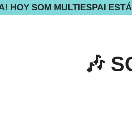
A! HOY SOM MULTIESPAI EST
🎶 