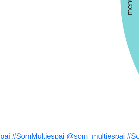
menú
pai
#SomMultiespai
@som_multiespai
#So