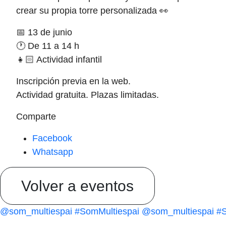
crear su propia torre personalizada 👀
📅 13 de junio
🕐 De 11 a 14 h
👧🏻 Actividad infantil
Inscripción previa en la web.
Actividad gratuita. Plazas limitadas.
Comparte
Facebook
Whatsapp
Volver a eventos
@som_multiespai
#SomMultiespai
@som_multiespai
#S