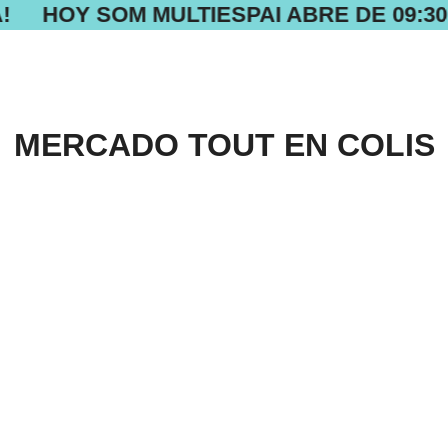
!
HOY SOM MULTIESPAI ABRE DE 09:30 
MERCADO TOUT EN COLIS