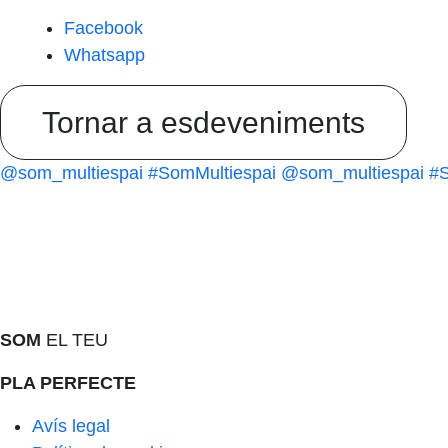
Facebook
Whatsapp
Tornar a esdeveniments
@som_multiespai
#SomMultiespai
@som_multiespai
#S
SOM
EL TEU
PLA PERFECTE
Avís legal