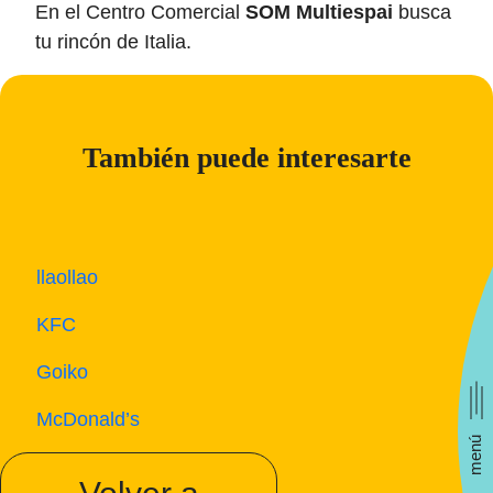
En el Centro Comercial
SOM Multiespai
busca
tu rincón de Italia.
También puede interesarte
llaollao
KFC
Goiko
McDonald’s
menú