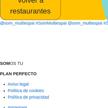
Volver a
restaurantes
@som_multiespai
#SomMultiespai
@som_multiespai
#S
SOM
OS TU
PLAN PERFECTO
Aviso legal
Política de cookies
Política de privacidad
Instagram